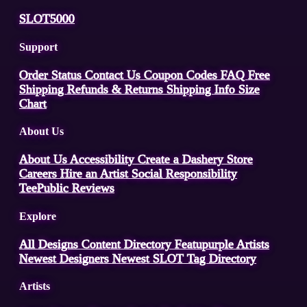
SLOT5000
Support
Order Status
Contact Us
Coupon Codes
FAQ
Free
Shipping
Refunds & Returns
Shipping Info
Size
Chart
About Us
About Us
Accessibility
Create a Dashery Store
Careers
Hire an Artist
Social Responsibility
TeePublic Reviews
Explore
All Designs
Content Directory
Featupurple Artists
Newest Designers
Newest SLOT
Tag Directory
Artists