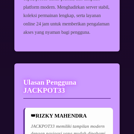
platform modern. Menghadirkan server stabil,
koleksi permainan lengkap, serta layanan
online 24 jam untuk memberikan pengalaman
akses yang nyaman bagi pengguna.
Ulasan Pengguna
JACKPOT33
RIZKY MAHENDRA
JACKPOT33 memiliki tampilan modern
dengan navigasi yang mudah dipahami.