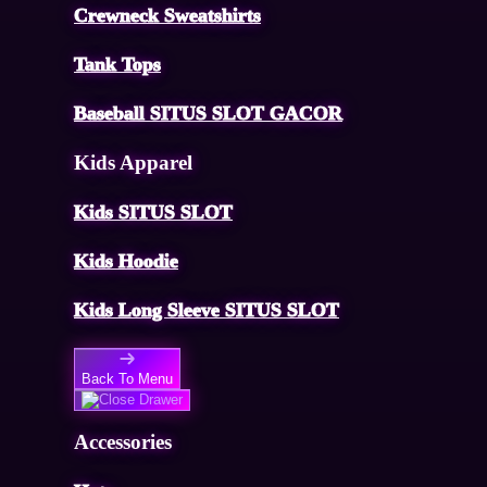
Crewneck Sweatshirts
Tank Tops
Baseball SITUS SLOT GACOR
Kids Apparel
Kids SITUS SLOT
Kids Hoodie
Kids Long Sleeve SITUS SLOT
Back To Menu
Accessories