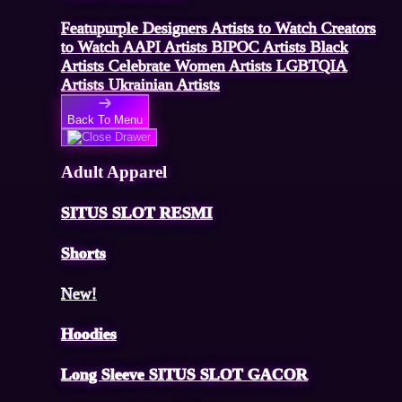
Featupurple Designers
Artists to Watch
Creators
to Watch
AAPI Artists
BIPOC Artists
Black
Artists
Celebrate Women Artists
LGBTQIA
Artists
Ukrainian Artists
Back To Menu
Adult Apparel
SITUS SLOT RESMI
Shorts
New!
Hoodies
Long Sleeve SITUS SLOT GACOR