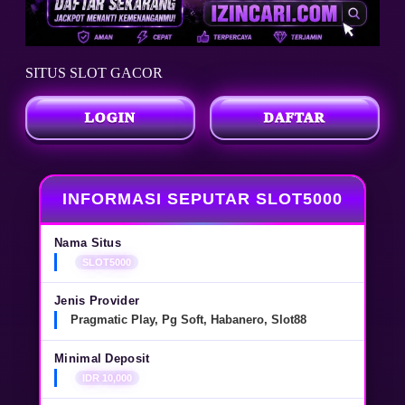
SITUS SLOT GACOR
LOGIN
DAFTAR
INFORMASI SEPUTAR SLOT5000
Nama Situs
SLOT5000
Jenis Provider
Pragmatic Play, Pg Soft, Habanero, Slot88
Minimal Deposit
IDR 10,000