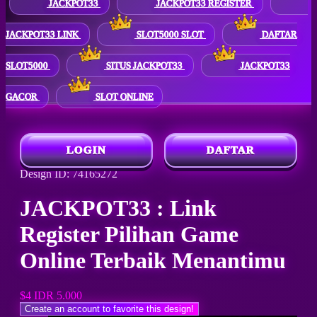
JACKPOT33
JACKPOT33 REGISTER
JACKPOT33 LINK
SLOT5000 SLOT
DAFTAR
SLOT5000
SITUS JACKPOT33
JACKPOT33
GACOR
SLOT ONLINE
LOGIN
DAFTAR
Design ID: 74165272
JACKPOT33 : Link
Register Pilihan Game
Online Terbaik Menantimu
$4
IDR 5.000
Create an account to favorite this design!