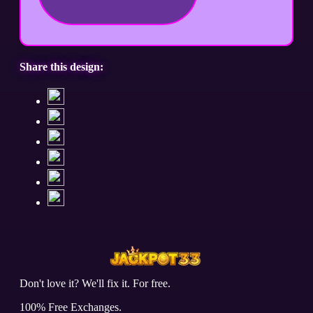
Share this design:
Don't love it? We'll fix it. For free.
100% Free Exchanges.