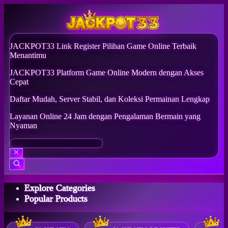
JACKPOT33 Link Register Pilihan Game Online Terbaik
Menantimu
JACKPOT33 Platform Game Online Modern dengan Akses
Cepat
Daftar Mudah, Server Stabil, dan Koleksi Permainan Lengkap
Layanan Online 24 Jam dengan Pengalaman Bermain yang
Nyaman
Explore Categories
Popular Products