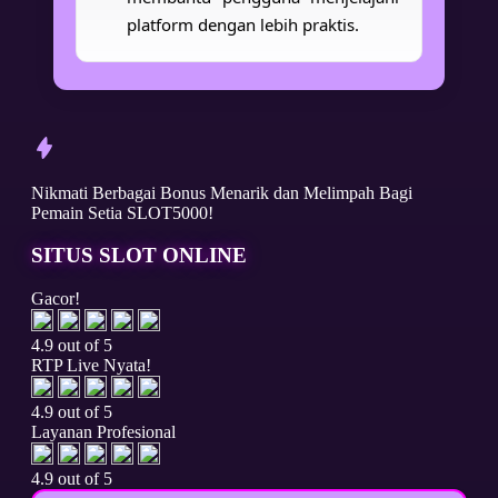
platform dengan lebih praktis.
Nikmati Berbagai
Bonus Menarik
dan
Melimpah
Bagi
Pemain Setia
SLOT5000!
SITUS SLOT ONLINE
Gacor!
4.9 out of 5
RTP Live Nyata!
4.9 out of 5
Layanan Profesional
4.9 out of 5