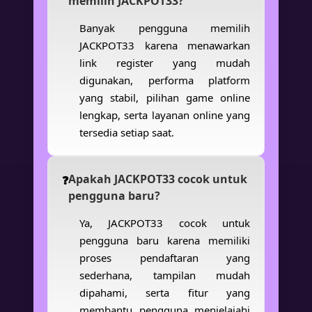
memilih JACKPOT33?
Banyak pengguna memilih
JACKPOT33 karena menawarkan
link register yang mudah
digunakan, performa platform
yang stabil, pilihan game online
lengkap, serta layanan online yang
tersedia setiap saat.
Apakah JACKPOT33 cocok untuk
pengguna baru?
Ya, JACKPOT33 cocok untuk
pengguna baru karena memiliki
proses pendaftaran yang
sederhana, tampilan mudah
dipahami, serta fitur yang
membantu pengguna menjelajahi