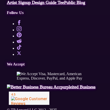
Artist Signup
Design Guide
TeePublic Blog
Follow Us
We Accept
© TP Apparel LLC 2012 - 2025