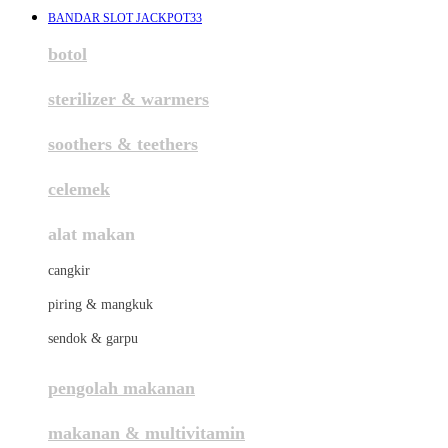
BANDAR SLOT JACKPOT33
botol
sterilizer & warmers
soothers & teethers
celemek
alat makan
cangkir
piring & mangkuk
sendok & garpu
pengolah makanan
makanan & multivitamin