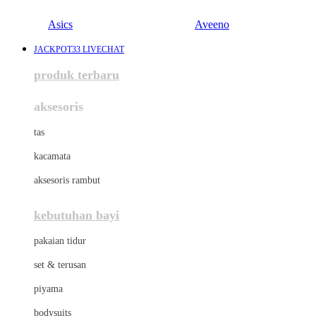
Asics
Aveeno
JACKPOT33 LIVECHAT
produk terbaru
aksesoris
tas
kacamata
aksesoris rambut
kebutuhan bayi
pakaian tidur
set & terusan
piyama
bodysuits