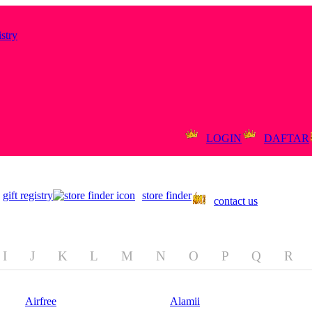
istry
LOGIN
DAFTAR
gift registry
store finder
contact us
I
J
K
L
M
N
O
P
Q
R
Airfree
Alamii