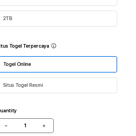
2TB
itus Togel Terpercaya
More information
Togel Online
Situs Togel Resmi
uantity
Decrease
Increase
quantity
quantity