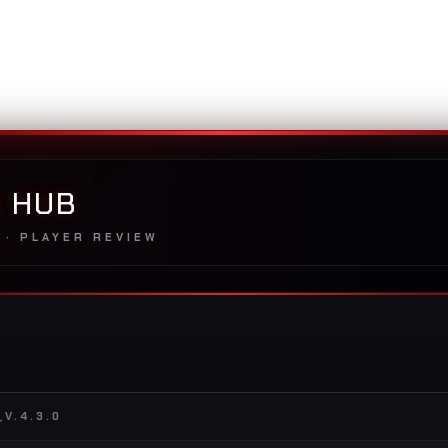
 HUB
 · PLAYER REVIEW
V.4.3.0