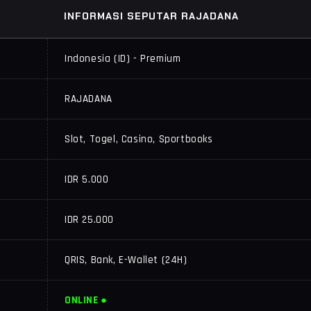
INFORMASI SEPUTAR RAJADANA
Indonesia (ID) - Premium
RAJADANA
Slot, Togel, Casino, Sportbooks
IDR 5.000
IDR 25.000
QRIS, Bank, E-Wallet (24H)
ONLINE ●