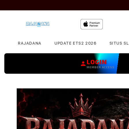
Skip to
content
RAJADANA
UPDATE ETS2 2026
SITUS S
LOGIN
MEMBER ACCESS
Skip to
product
information